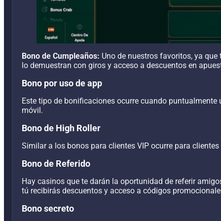
Bono de Cumpleaños:
Uno de nuestros favoritos, ya que 
lo demuestran con giros y acceso a descuentos en apuest
Bono por uso de app
Este tipo de bonificaciones ocurre cuando puntualmente 
móvil.
Bono de High Roller
Similar a los bonos para clientes VIP ocurre para cliente
Bono de Referido
Hay casinos que te darán la oportunidad de referir amigos
tú recibirás descuentos y acceso a códigos promocionale
Bono secreto