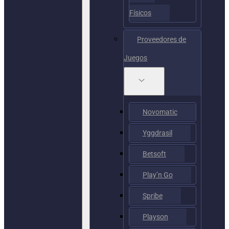
Físicos
Proveedores de
Juegos
Novomatic
Yggdrasil
Betsoft
Play’n Go
Spribe
Playson