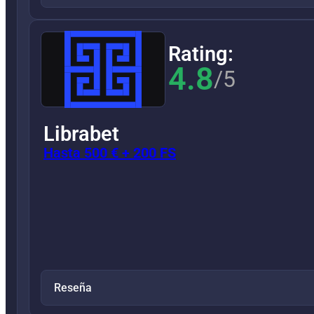
Rating:
4.8
/5
Librabet
Hasta 500 € + 200 FS
Reseña