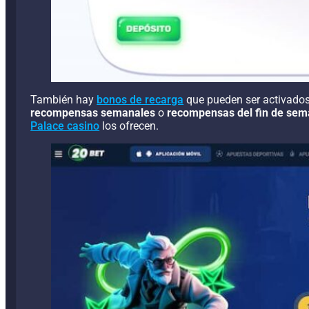
También hay
bonos de recarga
que pueden ser activados
recompensas semanales
o
recompensas del fin de se
Palace casino
los ofrecen.