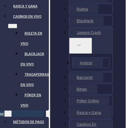
RASCA Y GANA
Ruleta
CASINOS EN VIVO
Blackjack
Juegos Crash
RULETA EN
VIVO
BLACKJACK
Aviator
EN VIVO
TRAGAPERRAS
Baccarat
EN VIVO
Bingo
PÓKER EN
Póker Online
VIVO
Rasca y Gana
IAS
MÉTODOS DE PAGO
Casinos En