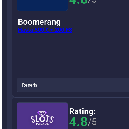
Boomerang
Hasta 500 € + 200 FS
Reseña
Rating:
4.8
/5