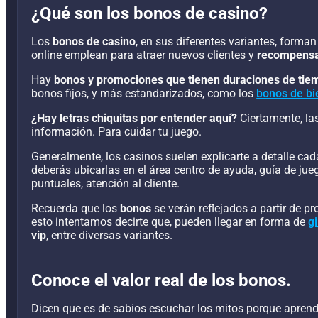
¿Qué son los bonos de casino?
Los
bonos de casino
, en sus diferentes variantes, forma
online emplean para atraer nuevos clientes y
recompens
Hay
bonos y promociones que tienen duraciones de tiem
bonos fijos, y más estandarizados, como los
bonos de bi
¿Hay letras chiquitas por entender aquí?
Ciertamente, las
información. Para cuidar tu juego.
Generalmente, los casinos suelen explicarte a detalle cad
deberás ubicarlas en el área centro de ayuda, guía de jue
puntuales, atención al cliente.
Recuerda que los
bonos
se verán reflejados a partir de p
esto intentamos decirte que, pueden llegar en forma de
gi
vip
, entre diversas variantes.
Conoce el valor real de los bonos.
Dicen que es de sabios escuchar los mitos porque aprende