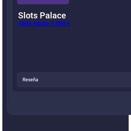
Slots Palace
100% Hasta 1.000 €
Reseña