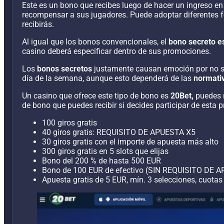
Este es un bono que recibes luego de hacer un ingreso en 
recompensar a sus jugadores. Puede adoptar diferentes fo
recibirás.
Al igual que los bonos convencionales, el
bono secreto e
casino deberá especificar dentro de sus promociones.
Los
bonos secretos
justamente causan emoción por no sa
día de la semana, aunque esto dependerá de las
normati
Un casino que ofrece este tipo de bono es
20Bet,
puedes r
de bono que puedes recibir si decides participar de esta 
100 giros gratis
40 giros gratis: REQUISITO DE APUESTA X5
30 giros gratis con el importe de apuesta más alto
300 giros gratis en 5 slots que elijas
Bono del 200 % de hasta 500 EUR
Bono de 100 EUR de efectivo (SIN REQUISITO DE 
Apuesta gratis de 5 EUR, mín. 3 selecciones, cuotas