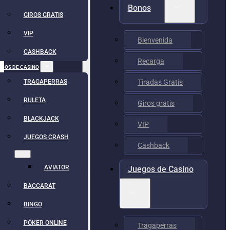
Bonos
GIROS GRATIS
VIP
Bienvenida
CASHBACK
Recarga
EGOS DE CASINO
Tiradas Gratis
TRAGAPERRAS
RULETA
Giros gratis
BLACKJACK
VIP
JUEGOS CRASH
Cashback
AVIATOR
Juegos de Casino
BACCARAT
BINGO
PÓKER ONLINE
Tragaperras