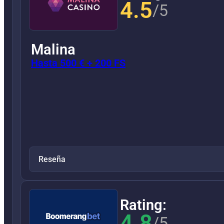
4.5
/5
Malina
Hasta 500 € + 200 FS
Reseña
Rating:
4.8
/5