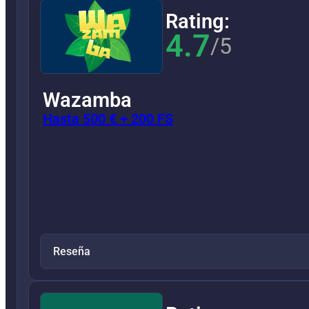
Rating:
4.7
/5
Wazamba
Hasta 500 € + 200 FS
Reseña