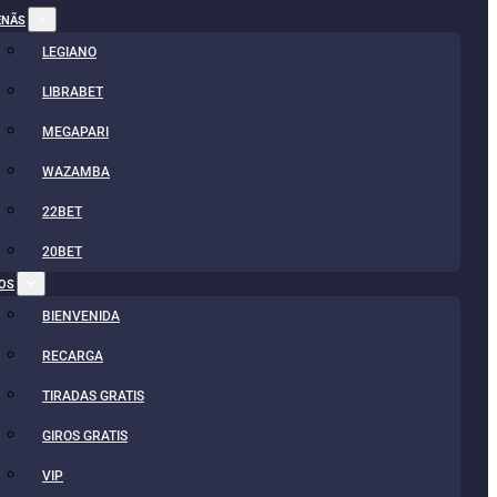
ENÃS
LEGIANO
LIBRABET
MEGAPARI
WAZAMBA
22BET
20BET
OS
BIENVENIDA
RECARGA
TIRADAS GRATIS
GIROS GRATIS
VIP