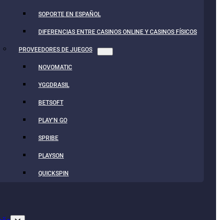
SOPORTE EN ESPAÑOL
DIFERENCIAS ENTRE CASINOS ONLINE Y CASINOS FÍSICOS
PROVEEDORES DE JUEGOS
NOVOMATIC
YGGDRASIL
BETSOFT
PLAY’N GO
SPRIBE
PLAYSON
QUICKSPIN