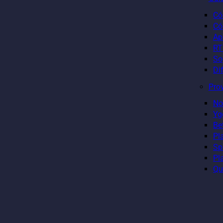
Có
Có
Ap
RT
So
Di
Pro
No
Yg
Be
Pl
Sp
Pl
Qu