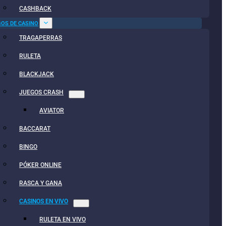
CASHBACK
GOS DE CASINO
TRAGAPERRAS
RULETA
BLACKJACK
JUEGOS CRASH
AVIATOR
BACCARAT
BINGO
PÓKER ONLINE
RASCA Y GANA
CASINOS EN VIVO
RULETA EN VIVO