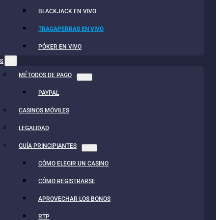
BLACKJACK EN VIVO
TRAGAPERRAS EN VIVO
PÓKER EN VIVO
AS
MÉTODOS DE PAGO
PAYPAL
CASINOS MÓVILES
LEGALIDAD
GUÍA PRINCIPIANTES
CÓMO ELEGIR UN CASINO
CÓMO REGISTRARSE
APROVECHAR LOS BONOS
RTP