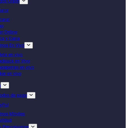
gos Crash
iator
carat
go
er Online
ca y Gana
inos En Vivo
leta en vivo
ackjack en Vivo
agaperras en vivo
ker en vivo
s
odos de pago
yPal
inos Móviles
alidad
 Principiantes