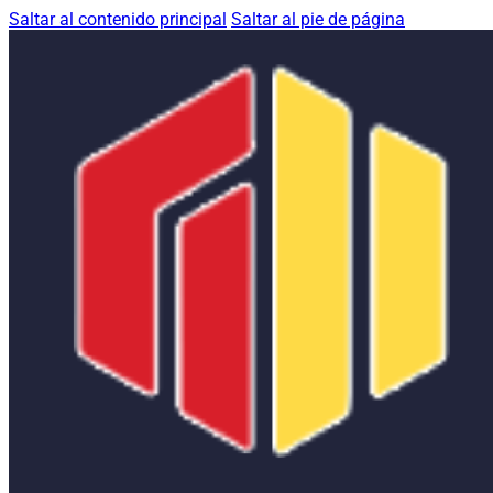
Saltar al contenido principal
Saltar al pie de página