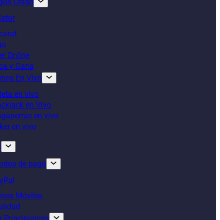
gos Crash
iator
carat
go
er Online
ca y Gana
inos En Vivo
leta en vivo
ackjack en Vivo
agaperras en vivo
ker en vivo
s
odos de pago
yPal
inos Móviles
alidad
 Principiantes