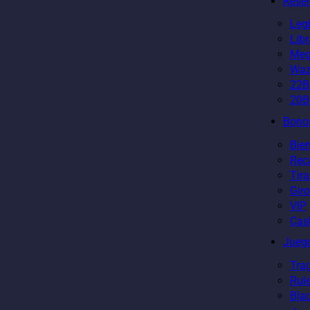
Rese
Leg
Libr
Meg
Wa
22B
20B
Bono
Bie
Rec
Tira
Giro
VIP
Cas
Jueg
Tra
Rul
Bla