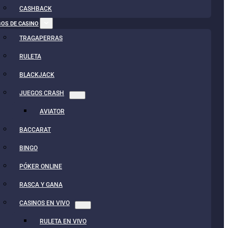
CASHBACK
GOS DE CASINO
TRAGAPERRAS
RULETA
BLACKJACK
JUEGOS CRASH
AVIATOR
BACCARAT
BINGO
PÓKER ONLINE
RASCA Y GANA
CASINOS EN VIVO
RULETA EN VIVO